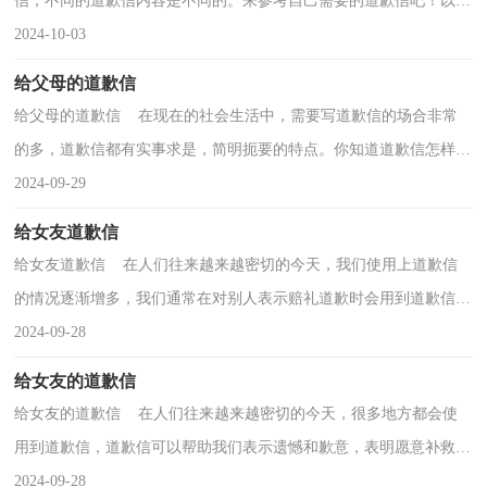
信，不同的道歉信内容是不同的。来参考自己需要的道歉信吧！以下
是小编收集整理的老公给老婆的道歉信5篇，供大家参...
2024-10-03
给父母的道歉信
给父母的道歉信 在现在的社会生活中，需要写道歉信的场合非常
的多，道歉信都有实事求是，简明扼要的特点。你知道道歉信怎样才
能写的好吗？以下是小编精心整理的给父母的道歉信，希...
2024-09-29
给女友道歉信
给女友道歉信 在人们往来越来越密切的今天，我们使用上道歉信
的情况逐渐增多，我们通常在对别人表示赔礼道歉时会用到道歉信。
相信写道歉信是一个让许多人都头痛的问题，下面是...
2024-09-28
给女友的道歉信
给女友的道歉信 在人们往来越来越密切的今天，很多地方都会使
用到道歉信，道歉信可以帮助我们表示遗憾和歉意，表明愿意补救的
愿望，提出建议或安排。大家知道道歉信的格式吗？下面...
2024-09-28