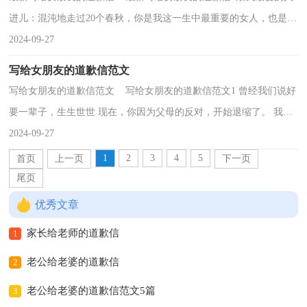
进儿：混沌地走过20个春秋，你是我这一生中最重要的女人，也是我
最爱的人。我觉得，世间万般生命能够互相撞击出灿...
2024-09-27
写给女朋友的道歉信范文
写给女朋友的道歉信范文 写给女朋友的道歉信范文1 曾经我们说好
要一辈子，生生世世 现在，你因为父母的反对，开始退缩了。 我不
怪你，因为我知道你父母就只有你一个女儿。 你说...
2024-09-27
1
2
3
4
5
首页
上一页
下一页
尾页
优秀文章
家长给老师的道歉信
1
老公给老婆的道歉信
2
老公给老婆的道歉信范文5篇
3