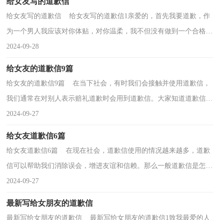
给女友写的道歉信
给女友写的道歉信 给女友写的道歉信1亲爱的，首先我要道歉，作
为一个男人我应该对你体贴，对你温柔，我不但没有做到一个合格的
男友，反而去一吵架就提分手，我知道这样很不好，再也不...
2024-09-28
给女友的道歉信9篇
给女友的道歉信9篇 在当下社会，有时我们会接触并使用道歉信，
我们通常在对别人表示赔礼道歉时会用到道歉信。大家知道道歉信的
格式吗？下面是小编整理的给女友的道歉信9篇，欢迎...
2024-09-27
给女友道歉信6篇
给女友道歉信6篇 在现在社会，道歉信使用的情况越来越多，道歉
信可以帮助我们消除误会，增进友谊和信赖。那么一般道歉信是怎么
写的呢？以下是小编整理的给女友道歉信6篇，希望对大...
2024-09-27
最新写给女朋友的道歉信
最新写给女朋友的道歉信 最新写给女朋友的道歉信1致我最爱的人