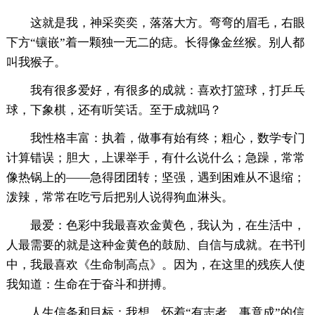
这就是我，神采奕奕，落落大方。弯弯的眉毛，右眼
下方“镶嵌”着一颗独一无二的痣。长得像金丝猴。别人都
叫我猴子。
我有很多爱好，有很多的成就：喜欢打篮球，打乒乓
球，下象棋，还有听笑话。至于成就吗？
我性格丰富：执着，做事有始有终；粗心，数学专门
计算错误；胆大，上课举手，有什么说什么；急躁，常常
像热锅上的——急得团团转；坚强，遇到困难从不退缩；
泼辣，常常在吃亏后把别人说得狗血淋头。
最爱：色彩中我最喜欢金黄色，我认为，在生活中，
人最需要的就是这种金黄色的鼓励、自信与成就。在书刊
中，我最喜欢《生命制高点》。因为，在这里的残疾人使
我知道：生命在于奋斗和拼搏。
人生信条和目标：我想，怀着“有志者，事竟成”的信