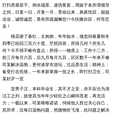
打扫房屋若干、倒水端茶、虚伪客套，周旋于各所谓领导
之间，日复一日，月复一月，受命以来，夙夜忧叹，兢兢
业业，诚惶诚恐，畏有所疏漏懈怠??今扶膝自叹，何等悲
哀！
桃花谢了春红，太匆匆，年华如水，倏忽间春夏秋冬
四季已轮回三百六十度。茫然回首，所得几何？所失几
何？今不得不略作盘点：所得——物质上：工作十二月，
前三月每月六百，后九月每月九百，区区数千一年来不够
司某解决温饱，更何谈穿衣游玩，过品质生活；精神上：
备受打击煎熬，一年来新掌握一技之长，即打扫卫生，司
某好歹一堂
堂男子汉，本科毕业生，其不才之至，亦不应沦为清
洁工之列，故使其当年年少轻狂之心瞬间苍老，再无活
力；一载以来，司某唯唯诺诺，伺候他人胜过关心自己，
其所求，仅每日温饱问题，然随物价飞涨，此问题之解决