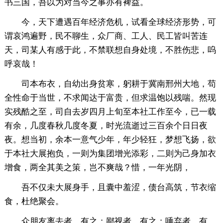
书三国，吾以为对当今之事亦有裨益。
今，天下遭遇百年经济危机，试看全球经济形势，可
谓哀鸿遍野，民不聊生，众厂商、工人、民工皆叫苦连
天，司某人有感于此，不禁联想自身处境，不胜伤悲，呜
呼哀哉！
司本布衣，自幼出身贫寒，躬耕于冀南邢州大地，苟
全性命于当世，不求闻达于富贵，但求温饱以残喘。然现
实残酷之至，司自去岁四月上旬至本社工作至今，已一载
有余，几度春秋几度冬夏，时光流逝过三百余个日日夜
夜。想当初，余本一意气少年，年少轻狂，梦想飞扬，欲
于本社大展抱负，一则为集团增光添彩，二则为己身加衣
增食，两全其美之策，岂不爽哉？惜，一年光阴，
吾不仅未大展身手，且囊中羞涩，债台高筑，节衣缩
食，杜绝聚会。
众朋友离去者，有之；鄙视者，有之；唾弃者，有