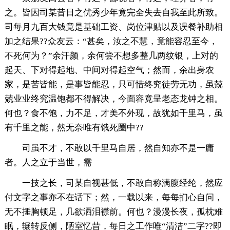
之。皆因司某昔日之优秀少年竟完全失去自我至此所致。
司每月九百大钱竟是基础工资、岗位津贴以及误餐补助相
加之结果??众友云：“甚矣，汝之不慧，竟能容忍至今，
不死何为？”余汗颜，余何尝不想多整几两纹银，上对的
起天、下对得起地、中间对得起空气；然而，余出身农
家，是苦皆能，是事皆能忍，只可惜终究徒劳无功，虽兢
兢业业终究温饱都不得解决，今面容竟呈老态龙钟之相。
何也？食不饱，力不足，才美不外现，故犹如千里马，虽
有千里之能，然无奈唯有饿死圈中??
司虽不才，不敢以千里马自居，然自知亦不是一庸
者。人之立于当世，需
一技之长，司某自视甚低，不敢自称满腹经纶，然应
付文字之事亦不在话下；然，一载以来，每每扪心自问，
无不捶胸顿足，几欲洒泪襟前。何也？漫漫长夜，孤枕难
眠，辗转反侧，陋室忆昔，每日之工作唯“清洁”二字??即