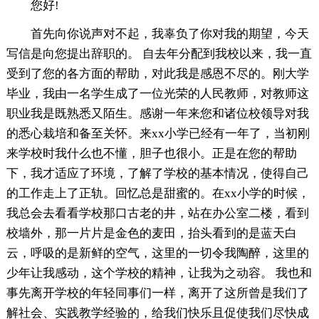
您好!
首先向你说声对不起，我辜负了你对我的期望，今天
写信是向您提出辞职的。 自去年分配到我校以来，我一直
受到了您的各方面的帮助，对此我是感恩不尽的。刚大学
毕业，我由一名学生成了一位光荣的人民教师，对教师这
职业我是既熟悉又陌生。感谢一年来您和诸位校领导对我
的悉心栽培和备至关怀。来xx小学已经有一年了，当初刚
来学校时我什么也不懂，胆子也很小。正是在您的帮助
下，我才适应了环境，了解了学校的基本情况，使得自己
的工作走上了正轨。回忆总是甜蜜的。在xx小学的时候，
我总会去看看学校那口古老的井，站在办公室二楼，看到
校墙外，那一片片是金色的麦田，抬头看到的是蓝天白
云，呼吸的是新鲜的空气，这里的一切令我陶醉，这里的
少年让我感动，这个学校的精神，让我为之动容。 我也和
事先离开学校的年轻同事们一样，离开了这所曾是我们了
解社会、实践教学经验的，给我们快乐且促使我们尽快成