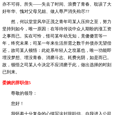
亦不可得。所失——失去了时间、浪费了青春、耽误了大
好年华、愧对父母兄姐、做人尊严消失殆尽??
然，何以堂堂风华正茂之青年司某人压抑之至，努力
坚持到如今，唯一原因：在等待传说中众人期盼的涨工资
之事而已。实在可怜，怪司某年幼无知，竟傻傻苦等一
年，终究未果；司某一年来生活所需之数千外债亦无望偿
还，故司某人顿悟：此处系年轻人之坟墓也，唯一功能即
埋没梦想、埋没青春、消磨斗志、耗费光阴，如是而已。
故，顿悟之司某人今决定不应消磨于此，做出选择的时刻
已到来。
委婉的辞职信5
尊敬的领导：
您好！
我怀着十分复杂的心情写这封辞职信。自我进入公司