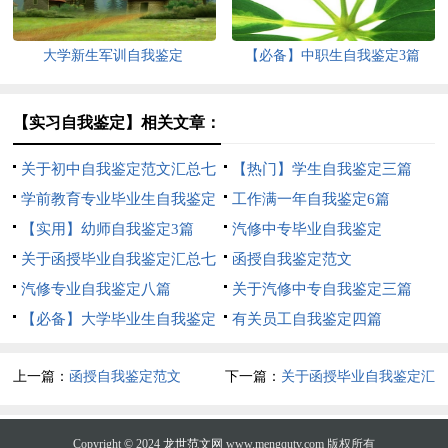
大学新生军训自我鉴定
【必备】中职生自我鉴定3篇
【实习自我鉴定】相关文章：
关于初中自我鉴定范文汇总七
【热门】学生自我鉴定三篇
篇
学前教育专业毕业生自我鉴定
工作满一年自我鉴定6篇
合集六篇
【实用】幼师自我鉴定3篇
汽修中专毕业自我鉴定
关于函授毕业自我鉴定汇总七
函授自我鉴定范文
篇
汽修专业自我鉴定八篇
关于汽修中专自我鉴定三篇
【必备】大学毕业生自我鉴定
有关员工自我鉴定四篇
合集十篇
上一篇：
函授自我鉴定范文
下一篇：
关于函授毕业自我鉴定汇
总七篇
Copyright © 2024
龙世范文网
www.mengqutv.com 版权所有