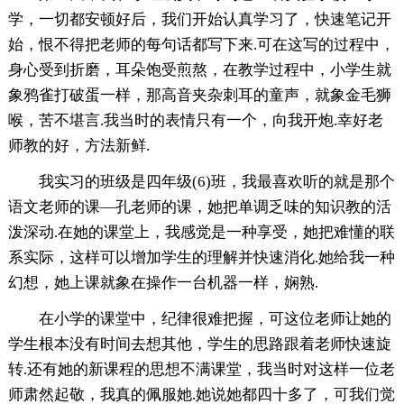
学，一切都安顿好后，我们开始认真学习了，快速笔记开
始，恨不得把老师的每句话都写下来.可在这写的过程中，
身心受到折磨，耳朵饱受煎熬，在教学过程中，小学生就
象鸦雀打破蛋一样，那高音夹杂刺耳的童声，就象金毛狮
喉，苦不堪言.我当时的表情只有一个，向我开炮.幸好老
师教的好，方法新鲜.
我实习的班级是四年级(6)班，我最喜欢听的就是那个
语文老师的课—孔老师的课，她把单调乏味的知识教的活
泼深动.在她的课堂上，我感觉是一种享受，她把难懂的联
系实际，这样可以增加学生的理解并快速消化.她给我一种
幻想，她上课就象在操作一台机器一样，娴熟.
在小学的课堂中，纪律很难把握，可这位老师让她的
学生根本没有时间去想其他，学生的思路跟着老师快速旋
转.还有她的新课程的思想不满课堂，我当时对这样一位老
师肃然起敬，我真的佩服她.她说她都四十多了，可我们觉